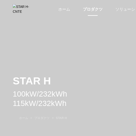
ホーム
プロダ
STAR H
100kW/232kWh