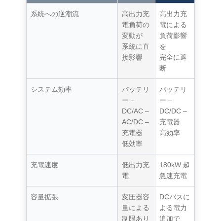
系統への逆潮流
高出力充
高出力充
電負荷の
電による
変動が
負荷影響
系統に直
を
接影響
完全に遮
断
システム効率
バッテリ
バッテリ
ー –
ー –
DC/AC –
DC/DC –
AC/DC –
充電器
充電器
高効率
低効率
充電速度
低出力充
180kW 超
電
急速充電
容量拡張
変圧器容
DCバスに
量による
よる電力
制限あり
追加で