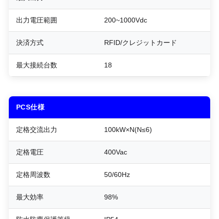
出力電圧範囲
200~1000Vdc
決済方式
RFID/クレジットカード
最大接続台数
18
PCS仕様
定格交流出力
100kW×N(N≤6)
定格電圧
400Vac
定格周波数
50/60Hz
最大効率
98%