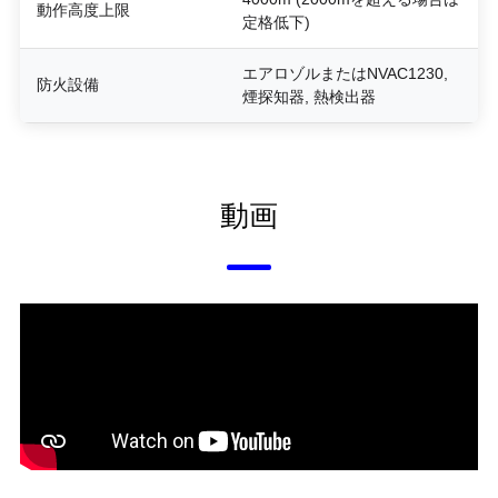
動作高度上限
定格低下)
エアロゾルまたはNVAC1230,
防火設備
煙探知器, 熱検出器
動画