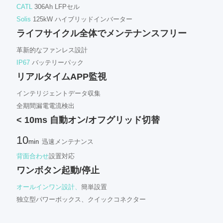
CATL
306Ah LFPセル
Solis
125kW ハイブリッドインバーター
ライフサイクル全体でメンテナンスフリー
革新的なファンレス設計
IP67
バッテリーパック
リアルタイムAPP監視
インテリジェントデータ収集
全期間漏電電流検出
< 10ms 自動オン/オフグリッド切替
10
min
迅速メンテナンス
背面合わせ
設置対応
ワンボタン起動/停止
オールインワン設計、
簡単設置
独立型パワーボックス、クイックコネクター