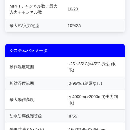
MPPTチャンネル数／最大
10/20
入力チャンネル数
最大PV入力電流
10*42A
システムパラメータ
-25 ~55°C(>45℃で出力制
動作温度範囲
限)
相対湿度範囲
0-95%, (結露なし)
≤ 4000m(>2000mで出力制
最大動作高度
限)
防水防塵保護等級
IP55
外形寸法 (W×D×H)
1600*1450*2350mm