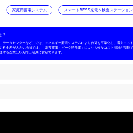
商業用蓄電システム
家庭用蓄電システム
ステムに適した企業とは？
費企業（工業団地、製造工場、データセンターなど）では、エネ
た、ピーク・オフピークの電力料金差が大きい地域では、「深夜
向上させ、脱炭素経営を推進する企業はCO₂排出削減に貢献で