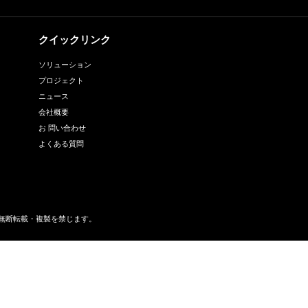
対策は？
件は？