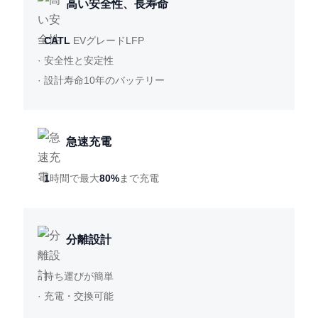
高い安全性、長寿命
·
CATL
EVグレードLFP
· 安全性と安定性
· 設計寿命10年のバッテリー
急速充電
·
1
時間で最大
80%
まで充電
分離設計
· 持ち運びが簡単
· 充電・交換可能