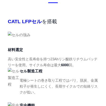
CATL LFPセル
を搭載
材料選定
高い安全性と長寿命を持つ23Ahリン酸鉄リチウムバッテ
リーを使用。サイクル寿命は最大
6000
回。
セル製造工程
電極シートの巻き取り工程ではバリ、脱炭、金属
粒子が発生しにくく、長期サイクルでの短絡リス
クが低い。
安全機能