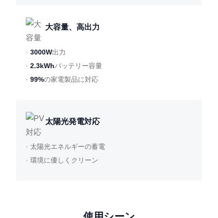
大容量、高出力
·
3000W
出力
·
2.3kWh
バッテリー容量
·
99%
の家電製品に対応
太陽光発電対応
· 太陽光エネルギーの蓄電
· 環境に優しくクリーン
使用シーン