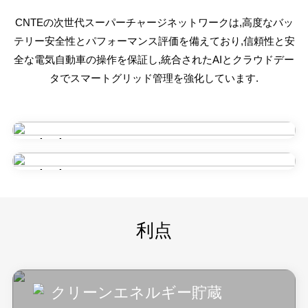
CNTEの次世代スーパーチャージネットワークは,高度なバッ
テリー安全性とパフォーマンス評価を備えており,信頼性と安
全な電気自動車の操作を保証し,統合されたAIとクラウドデー
タでスマートグリッド管理を強化しています.
824kWh/180kW
Nimbus
2976kWh 540/180kW
Nimbus Pro
利点
クリーンエネルギー貯蔵