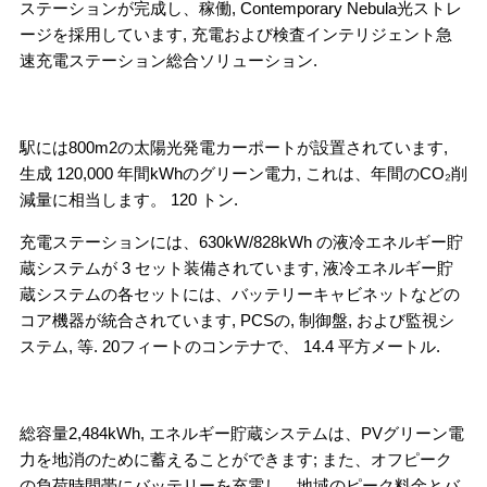
ステーションが完成し、稼働, Contemporary Nebula光ストレ
ージを採用しています, 充電および検査インテリジェント急
速充電ステーション総合ソリューション.
駅には800m2の太陽光発電カーポートが設置されています,
生成 120,000 年間kWhのグリーン電力, これは、年間のCO₂削
減量に相当します。 120 トン.
充電ステーションには、630kW/828kWh の液冷エネルギー貯
蔵システムが 3 セット装備されています, 液冷エネルギー貯
蔵システムの各セットには、バッテリーキャビネットなどの
コア機器が統合されています, PCSの, 制御盤, および監視シ
ステム, 等. 20フィートのコンテナで、 14.4 平方メートル.
総容量2,484kWh, エネルギー貯蔵システムは、PVグリーン電
力を地消のために蓄えることができます; また、オフピーク
の負荷時間帯にバッテリーを充電し、地域のピーク料金とバ