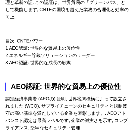
理と革新の証. この認証は、世界貿易の「グリーンパス」と
して機能します, CNTEの国境を越えた業務の合理化と効率の
向上.
目次 CNTEパワー
1 AEO認証: 世界的な貿易上の優位性
2 エネルギー貯蔵ソリューションのリーダー
3 AEO認証: 世界的な成長の触媒
AEO認証: 世界的な貿易上の優位性
認定経済事業者 (AEOの) 証明, 世界税関機構によって設立さ
れました (WCO), サプライチェーンのセキュリティと規制遵
守の高い基準を満たしている企業を表彰します。. AEOアド
バンスト認定は最高レベルです, 企業の誠実さを示す, コンプ
ライアンス, 堅牢なセキュリティ管理.