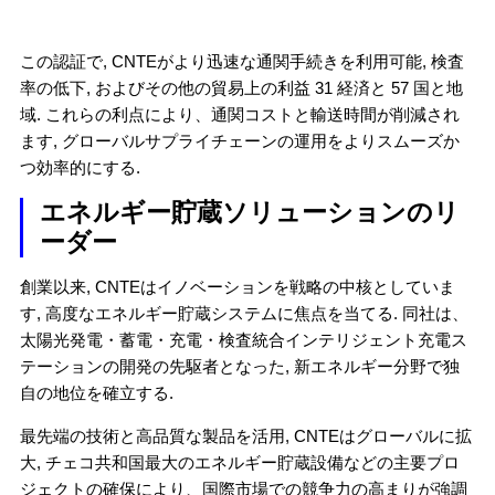
この認証で, CNTEがより迅速な通関手続きを利用可能, 検査
率の低下, およびその他の貿易上の利益 31 経済と 57 国と地
域. これらの利点により、通関コストと輸送時間が削減され
ます, グローバルサプライチェーンの運用をよりスムーズか
つ効率的にする.
エネルギー貯蔵ソリューションのリ
ーダー
創業以来, CNTEはイノベーションを戦略の中核としていま
す, 高度なエネルギー貯蔵システムに焦点を当てる. 同社は、
太陽光発電・蓄電・充電・検査統合インテリジェント充電ス
テーションの開発の先駆者となった, 新エネルギー分野で独
自の地位を確立する.
最先端の技術と高品質な製品を活用, CNTEはグローバルに拡
大, チェコ共和国最大のエネルギー貯蔵設備などの主要プロ
ジェクトの確保により、国際市場での競争力の高まりが強調