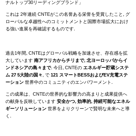
ナルトップ30リーディングブランド」
これは 2年連続 CNTEがこの名誉ある栄誉を受賞したこと, グ
ローバルな卓越性へのコミットメントと国際市場拡大におけ
る強い進展を再確認するものです.
過去1年間, CNTEはグローバル戦略を加速させ、存在感を拡
大しています
南アフリカからチリまで, 北ヨーロッパからイ
ンドネシアの島々まで
. 今日, CNTEの
エネルギー貯蔵システ
ム 27 5大陸の国々
, で
121 スマートBESSおよびEV充電ステ
ーシ
ョン
世界中のコミュニティのエンパワーメント.
この成果は、CNTEの世界的な影響力の高まりと成果提供へ
の献身を反映しています
安全かつ, 効率的, 持続可能なエネル
ギーソリューション
世界をよりクリーンで賢明な未来へと導
く.