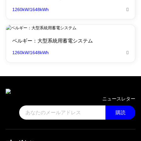
1260kW/1648kWh

ベルギー：大型系統用蓄電システム
1260kW/1648kWh

ニュースレター
購読