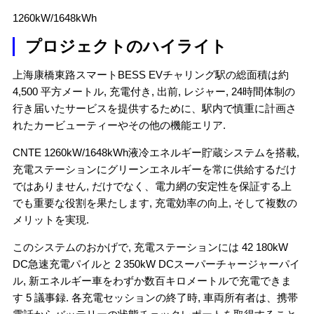
1260kW/1648kWh
プロジェクトのハイライト
上海康橋東路スマートBESS EVチャリング駅の総面積は約
4,500 平方メートル, 充電付き, 出前, レジャー, 24時間体制の
行き届いたサービスを提供するために、駅内で慎重に計画さ
れたカービューティーやその他の機能エリア.
CNTE 1260kW/1648kWh液冷エネルギー貯蔵システムを搭載,
充電ステーションにグリーンエネルギーを常に供給するだけ
ではありません, だけでなく、電力網の安定性を保証する上
でも重要な役割を果たします, 充電効率の向上, そして複数の
メリットを実現.
このシステムのおかげで, 充電ステーションには 42 180kW
DC急速充電パイルと 2 350kW DCスーパーチャージャーパイ
ル, 新エネルギー車をわずか数百キロメートルで充電できま
す 5 議事録. 各充電セッションの終了時, 車両所有者は、携帯