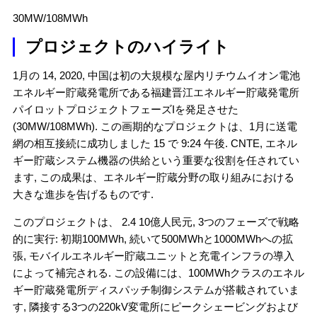
30MW/108MWh
プロジェクトのハイライト
1月の 14, 2020, 中国は初の大規模な屋内リチウムイオン電池
エネルギー貯蔵発電所である福建晋江エネルギー貯蔵発電所
パイロットプロジェクトフェーズIを発足させた
(30MW/108MWh). この画期的なプロジェクトは、1月に送電
網の相互接続に成功しました 15 で 9:24 午後. CNTE, エネル
ギー貯蔵システム機器の供給という重要な役割を任されてい
ます, この成果は、エネルギー貯蔵分野の取り組みにおける
大きな進歩を告げるものです.
このプロジェクトは、 2.4 10億人民元, 3つのフェーズで戦略
的に実行: 初期100MWh, 続いて500MWhと1000MWhへの拡
張, モバイルエネルギー貯蔵ユニットと充電インフラの導入
によって補完される. この設備には、100MWhクラスのエネル
ギー貯蔵発電所ディスパッチ制御システムが搭載されていま
す, 隣接する3つの220kV変電所にピークシェービングおよび