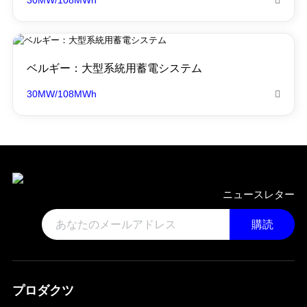
30MW/108MWh

ベルギー：大型系統用蓄電システム
30MW/108MWh

ニュースレター
購読
プロダクツ