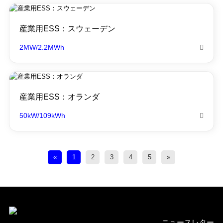
産業用ESS：スウェーデン
2MW/2.2MWh

産業用ESS：オランダ
50kW/109kWh

«
1
2
3
4
5
»
ニュースレター