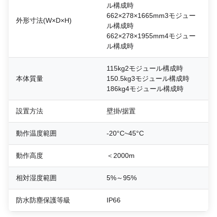
ル構成時
662×278×1665mm3モジュー
外形寸法(W×D×H)
ル構成時
662×278×1955mm4モジュー
ル構成時
115kg2モジュール構成時
本体質量
150.5kg3モジュール構成時
186kg4モジュール構成時
設置方法
壁掛/据置
動作温度範囲
-20°C~45°C
動作高度
＜2000m
相対湿度範囲
5%～95%
防水防塵保護等級
IP66