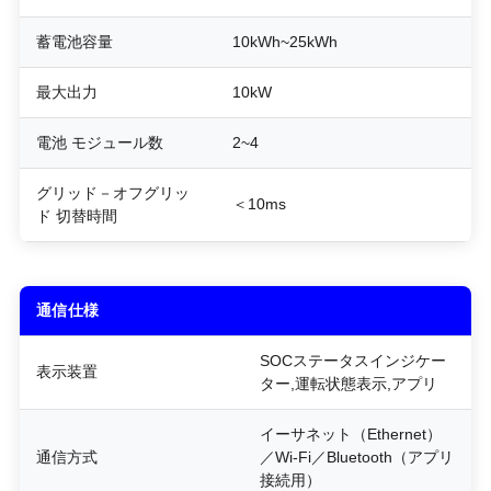
蓄電池容量
10kWh~25kWh
最大出力
10kW
電池 モジュール
数
2~4
グリッド－オフグリッ
＜10ms
ド 切替時間
通信仕様
SOCステータスインジケー
表示装置
ター,運転状態表示,アプリ
イーサネット（Ethernet）
通信方式
／Wi-Fi／Bluetooth（アプリ
接続用）