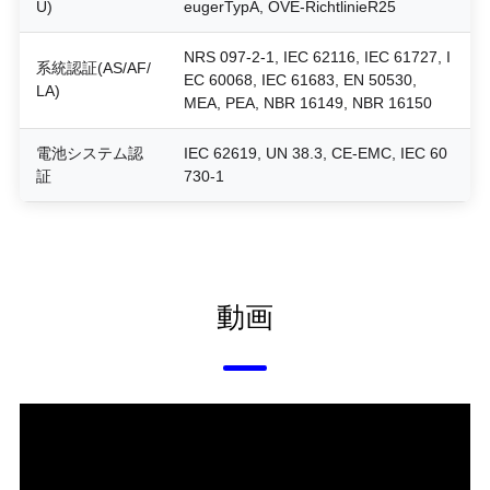
U)
eugerTypA, OVE-RichtlinieR25
NRS 097-2-1, IEC 62116, IEC 61727, I
系統認証(AS/AF/
EC 60068, IEC 61683, EN 50530,
LA)
MEA, PEA, NBR 16149, NBR 16150
電池システム認
IEC 62619, UN 38.3, CE-EMC, IEC 60
証
730-1
動画