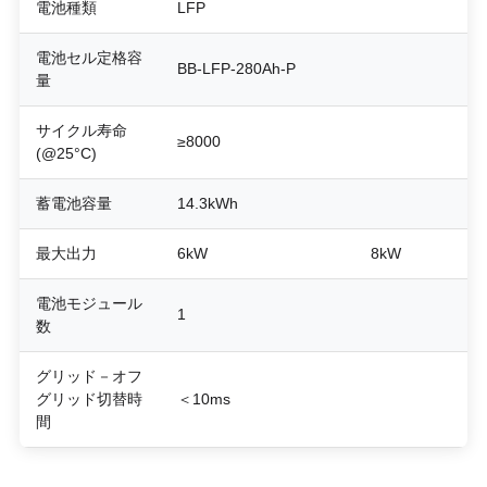
電池種類
LFP
電池セル定格容
BB-LFP-280Ah-P
量
サイクル寿命
≥8000
(@25°C)
蓄電池容量
14.3kWh
最大出力
6kW
8kW
電池モジュール
1
数
グリッド－オフ
グリッド切替時
＜10ms
間