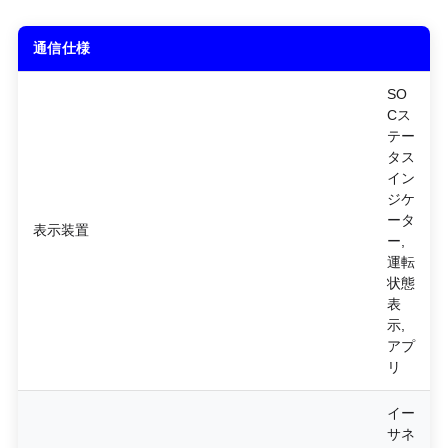
通信仕様
SO
Cス
テー
タス
イン
ジケ
ータ
表示装置
ー,
運転
状態
表
示,
アプ
リ
イー
サネ