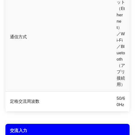
ット
（Et
her
ne
t）
／W
通信方式
i-Fi
／Bl
ueto
oth
（ア
プリ
接続
用）
50/6
定格交流周波数
0Hz
交流入力